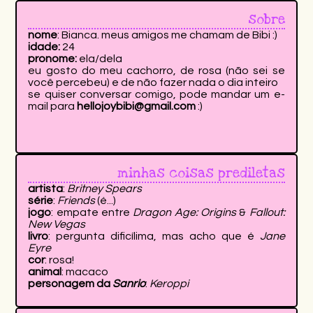
sobre
nome
: Bianca. meus amigos me chamam de Bibi :)
idade:
24
pronome:
ela/dela
eu gosto do meu cachorro, de rosa (não sei se
você percebeu) e de não fazer nada o dia inteiro
se quiser conversar comigo, pode mandar um e-
mail para
hellojoybibi@gmail.com
:)
minhas coisas prediletas
artista
:
Britney Spears
série
:
Friends
(é...)
jogo
: empate entre
Dragon Age: Origins
&
Fallout:
New Vegas
livro
: pergunta dificílima, mas acho que é
Jane
Eyre
cor
: rosa!
animal
: macaco
personagem da
Sanrio
:
Keroppi